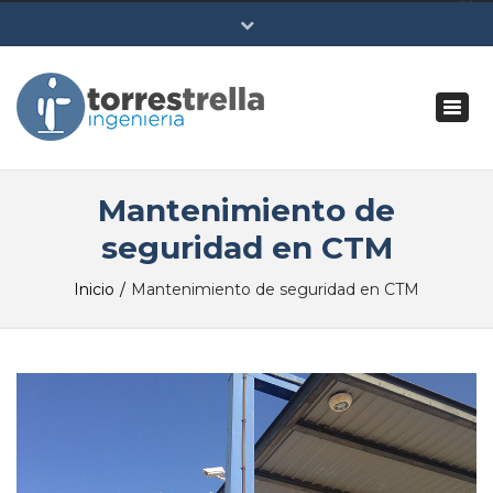
×
Togg
Lun - Vie: 10:00 - 18:00
navi
(+34) 951 394 112
(+34) 676 805 800
Mantenimiento de
Acceso
seguridad en CTM
Inicio
Mantenimiento de seguridad en CTM