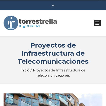
×
Togg
Lun - Vie: 10:00 - 18:00
navi
(+34) 951 394 112
(+34) 676 805 800
Proyectos de
Acceso
Infraestructura de
Telecomunicaciones
Inicio
Proyectos de Infraestructura de
Telecomunicaciones