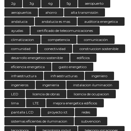
2g
3g
4g
5g
aeropuerto
aeropuertos
ahorro
alta transmisión
andalucia
andalucia es mas
auditoria energetica
ayudas
certificado de telecomunicaciones
climatizacion
competencia
comunicación
comunidad
conectividad
construccion sostenible
desarrollo energetico sostenible
edificios
eficiencia energetica
gasto energetico
infraestructura
infraestructuras
ingeniero
ingenieros
ingeniería
instalacion iluminación
LED
licencia de obras
licencia de ocupacion
lima
LTE
mejora energetica edificios
pantalla LCD
proyecto ict
redes
sistemas eficientes de iluminacion
subvencion
tecnología
tecnología móvil
telecomunicaciones